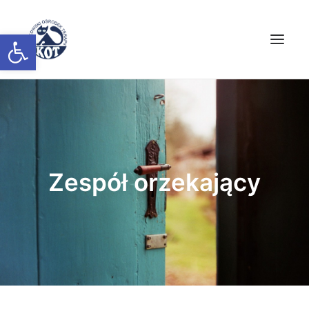
Open toolbar
AKTUALNOŚCI
O NAS
TERAPIA
Zespół orzekający
ZAPISY
PROFILAKTYKA
ZESPÓŁ ORZEKAJĄCY
DIAGNOZA
KOT W MIEŚCIE
KONTAKT