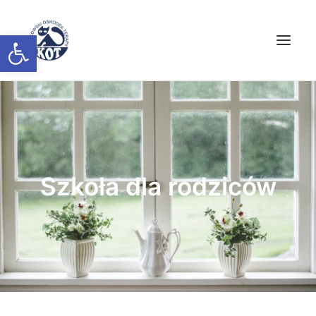
Open toolbar
AKTUALNOŚCI
O NAS
TERAPIA
Szkoła dla rodziców
ZAPISY
PROFILAKTYKA
ZESPÓŁ ORZEKAJĄCY
DIAGNOZA
KOT W MIEŚCIE
KONTAKT